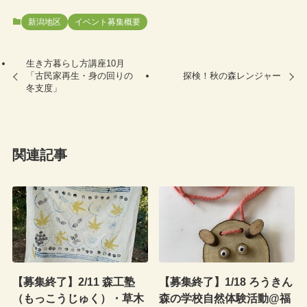
新潟地区
イベント募集概要
生き方暮らし方講座10月
「古民家再生・身の回りの
探検！秋の森レンジャー
冬支度」
関連記事
【募集終了】2/11 森工塾
【募集終了】1/18 ろうきん
（もっこうじゅく）・草木
森の学校自然体験活動@福