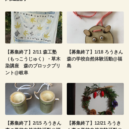
【募集終了】2/11 森工塾
【募集終了】1/18 ろうきん
（もっこうじゅく）・草木
森の学校自然体験活動@福
染講座 森のブロックプリ
島
ント@岐阜
【募集終了】2/15 ろうきん
【募集終了】12/21 ろうき