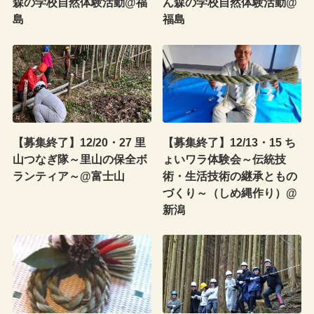
森の学校自然体験活動@福
ん森の学校自然体験活動@
島
福島
【募集終了】12/20・27 里
【募集終了】12/13・15 ち
山つなぎ隊～里山の保全ボ
ょいワラ体験会～伝統技
ランティア～@富士山
術・生活技術の継承ともの
づくり～（しめ縄作り）@
新潟