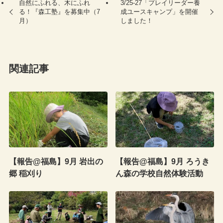
自然にふれる、木にふれ
3/25-27「プレイリーダー養
る！『森工塾』を募集中（7
成ユースキャンプ」を開催
月）
しました！
関連記事
【報告@福島】9月 岩出の
【報告@福島】9月 ろうき
郷 稲刈り
ん森の学校自然体験活動