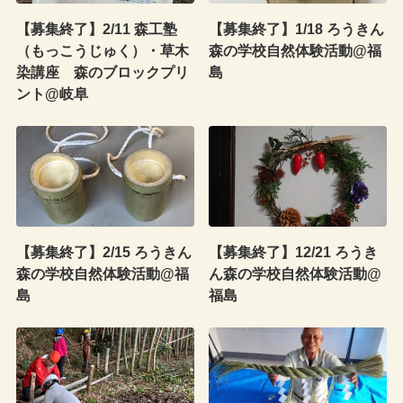
【募集終了】2/11 森工塾
【募集終了】1/18 ろうきん
（もっこうじゅく）・草木
森の学校自然体験活動@福
染講座 森のブロックプリ
島
ント@岐阜
【募集終了】2/15 ろうきん
【募集終了】12/21 ろうき
森の学校自然体験活動@福
ん森の学校自然体験活動@
島
福島