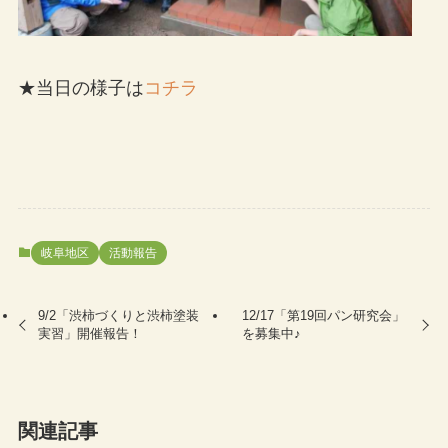
★当日の様子は
コチラ
岐阜地区
活動報告
9/2「渋柿づくりと渋柿塗装
12/17「第19回パン研究会」
実習」開催報告！
を募集中♪
関連記事