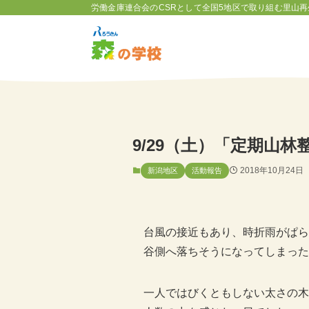
労働金庫連合会のCSRとして全国5地区で取り組む里山再
9/29（土）「定期山
2018年10月24日
新潟地区
活動報告
台風の接近もあり、時折雨がぱら
谷側へ落ちそうになってしまった
一人ではびくともしない太さの木