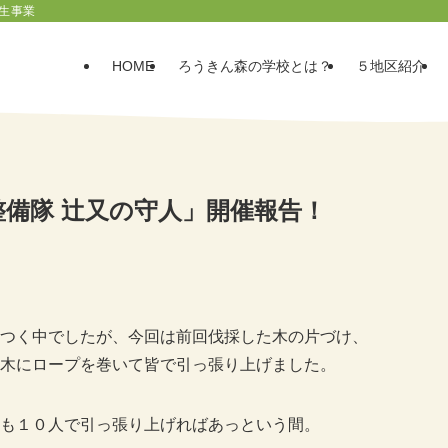
生事業
HOME
ろうきん森の学校とは？
５地区紹介
林整備隊 辻又の守人」開催報告！
つく中でしたが、今回は前回伐採した木の片づけ、
木にロープを巻いて皆で引っ張り上げました。
も１０人で引っ張り上げればあっという間。