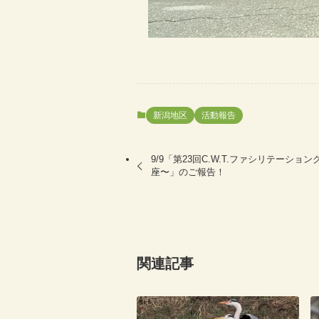
新潟地区
活動報告
9/9「第23回C.W.T.ファシリテーシ
座〜」のご報告！
関連記事