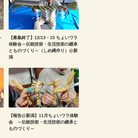
ト
【募集終了】12/13・15 ちょいワラ
体験会～伝統技術・生活技術の継承
とものづくり～（しめ縄作り）@新
潟
【報告@新潟】11月ちょいワラ体験
会 ～伝統技術・生活技術の継承と
ものづくり～