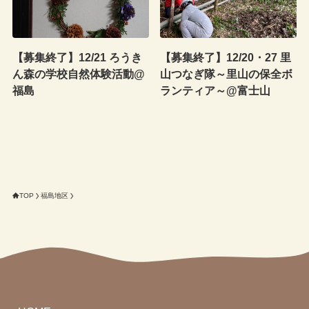
【募集終了】12/21 ろうき
【募集終了】12/20・27 里
ん森の学校自然体験活動@
山つなぎ隊～里山の保全ボ
福島
ランティア～@富士山
TOP
福島地区