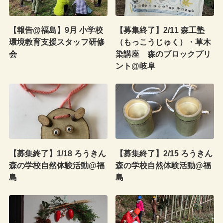
【報告@福島】9月 小学校
【募集終了】2/11 森工塾
環境教育支援スタッフ研修
（もっこうじゅく）・草木
会
染講座 森のブロックプリ
ント@岐阜
【募集終了】1/18 ろうきん
【募集終了】2/15 ろうきん
森の学校自然体験活動@福
森の学校自然体験活動@福
島
島