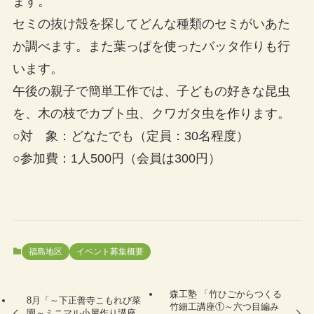
ます。
セミの抜け殻を探してどんな種類のセミがいあた
か調べます。また葉っぱを使ったバッタ作りも行
います。
午後の親子で簡単工作では、子どもの好きな昆虫
を、木の枝でカブト虫、クワガタ虫を作ります。
○対 象：どなたでも（定員：30名程度）
○参加費：1人500円（会員は300円）
福島地区
イベント募集概要
森工塾 「竹ひごからつくる
8月「～下正善寺こもれび菜
竹細工講座①～六つ目編み
園～ミニマル小屋作り講座