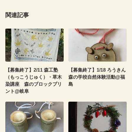
関連記事
【募集終了】2/11 森工塾
【募集終了】1/18 ろうきん
（もっこうじゅく）・草木
森の学校自然体験活動@福
染講座 森のブロックプリ
島
ント@岐阜