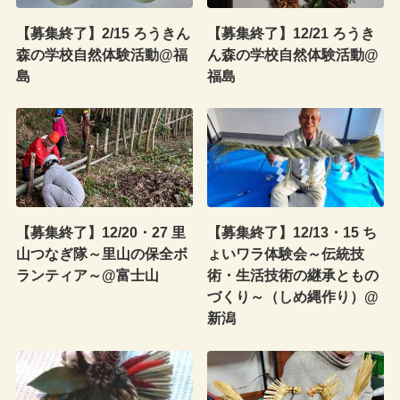
【募集終了】2/15 ろうきん
【募集終了】12/21 ろうき
森の学校自然体験活動@福
ん森の学校自然体験活動@
島
福島
【募集終了】12/20・27 里
【募集終了】12/13・15 ち
山つなぎ隊～里山の保全ボ
ょいワラ体験会～伝統技
ランティア～@富士山
術・生活技術の継承ともの
づくり～（しめ縄作り）@
新潟