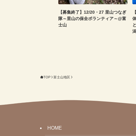
【募集終了】12/20・27 里山つなぎ
【
隊～里山の保全ボランティア～@富
士山
TOP
富士山地区
HOME