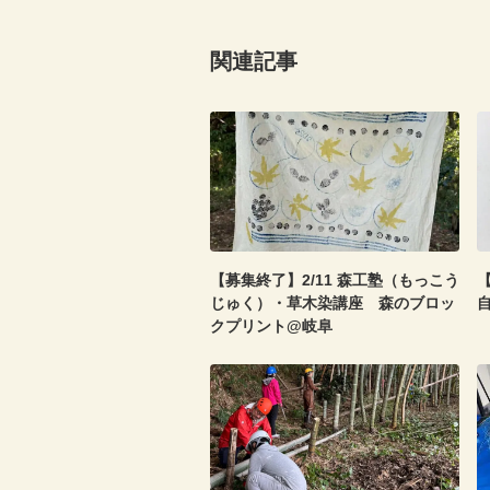
関連記事
【募集終了】2/11 森工塾（もっこう
【
じゅく）・草木染講座 森のブロッ
クプリント@岐阜