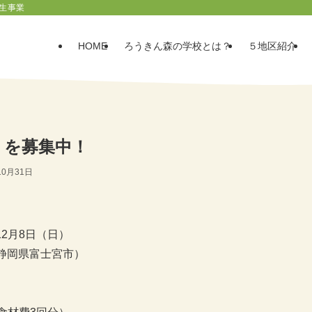
生事業
HOME
ろうきん森の学校とは？
５地区紹介
隊」を募集中！
10月31日
12月8日（日）
静岡県富士宮市）