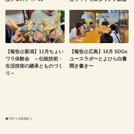
【報告@新潟】11月ちょい
【報告@広島】10月 SDGs
ワラ体験会 ～伝統技術・
ユースラボ〜とよひら白書
生活技術の継承とものづく
聞き書き〜
り～
TOP
広島地区