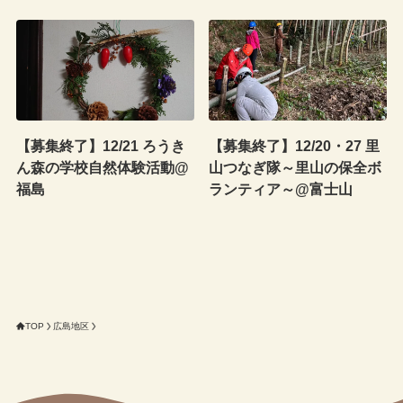
【募集終了】12/21 ろうき
【募集終了】12/20・27 里
ん森の学校自然体験活動@
山つなぎ隊～里山の保全ボ
福島
ランティア～@富士山
TOP
広島地区