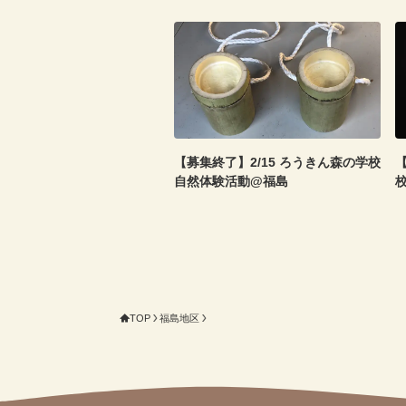
【募集終了】2/15 ろうきん森の学校
【
自然体験活動@福島
TOP
福島地区