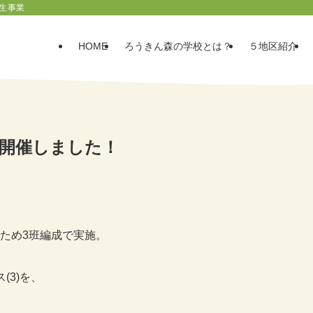
生事業
HOME
ろうきん森の学校とは？
５地区紹介
を開催しました！
ため3班編成で実施。
(3)を、