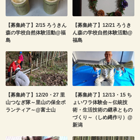
【募集終了】2/15 ろうきん
【募集終了】12/21 ろうき
森の学校自然体験活動@福
ん森の学校自然体験活動@
島
福島
【募集終了】12/20・27 里
【募集終了】12/13・15 ち
山つなぎ隊～里山の保全ボ
ょいワラ体験会～伝統技
ランティア～@富士山
術・生活技術の継承ともの
づくり～（しめ縄作り）@
新潟