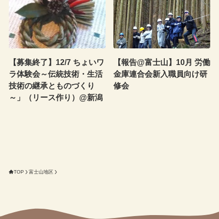
【募集終了】12/7 ちょいワ
【報告@富士山】10月 労働
ラ体験会～伝統技術・生活
金庫連合会新入職員向け研
技術の継承とものづくり
修会
～」（リース作り）@新潟
TOP
富士山地区