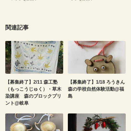
関連記事
【募集終了】2/11 森工塾
【募集終了】1/18 ろうきん
（もっこうじゅく）・草木
森の学校自然体験活動@福
染講座 森のブロックプリ
島
ント@岐阜