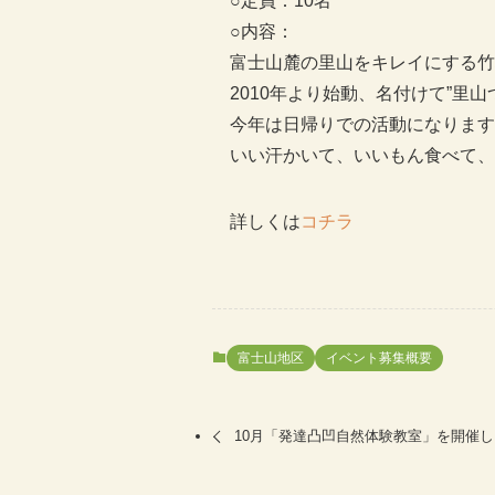
○定員：10名
○内容：
富士山麓の里山をキレイにする竹
2010年より始動、名付けて”里山
今年は日帰りでの活動になります
いい汗かいて、いいもん食べて、
詳しくは
コチラ
富士山地区
イベント募集概要
10月「発達凸凹自然体験教室」を開催