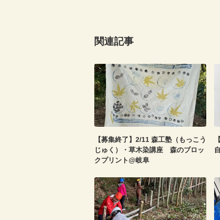
関連記事
【募集終了】2/11 森工塾（もっこう
【
じゅく）・草木染講座 森のブロッ
クプリント@岐阜