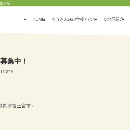
生事業
HOME
ろうきん森の学校とは？
５地区紹介
を募集中！
11月27日
静岡県富士宮市）