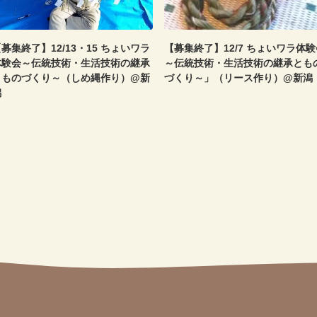
募集終了】12/13・15 ちょいワラ
【募集終了】12/7 ちょいワラ体験
体験会～伝統技術・生活技術の継承
～伝統技術・生活技術の継承とも
とものづくり～（しめ縄作り）@新
づくり～」（リース作り）@新潟
潟