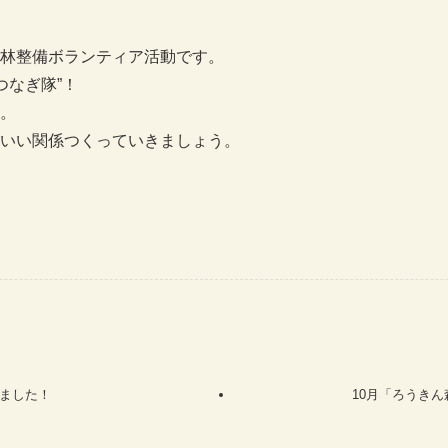
林整備ボランティア活動です。
つなぎ隊”！
。
いい関係つくっていきましょう。
しました！
10月「ろうき