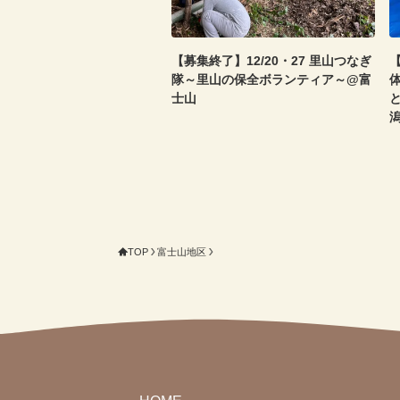
【募集終了】12/20・27 里山つなぎ
【
隊～里山の保全ボランティア～@富
士山
TOP
富士山地区