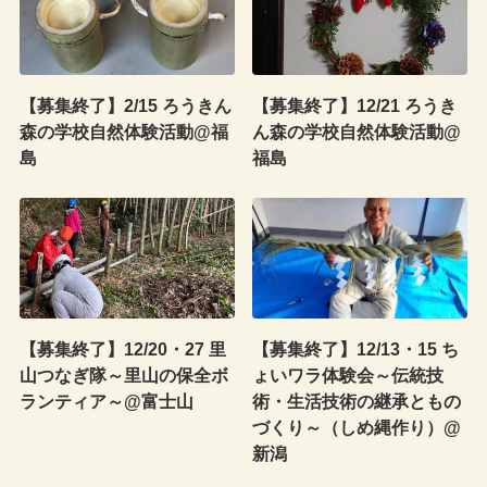
【募集終了】2/15 ろうきん
【募集終了】12/21 ろうき
森の学校自然体験活動@福
ん森の学校自然体験活動@
島
福島
【募集終了】12/20・27 里
【募集終了】12/13・15 ち
山つなぎ隊～里山の保全ボ
ょいワラ体験会～伝統技
ランティア～@富士山
術・生活技術の継承ともの
づくり～（しめ縄作り）@
新潟