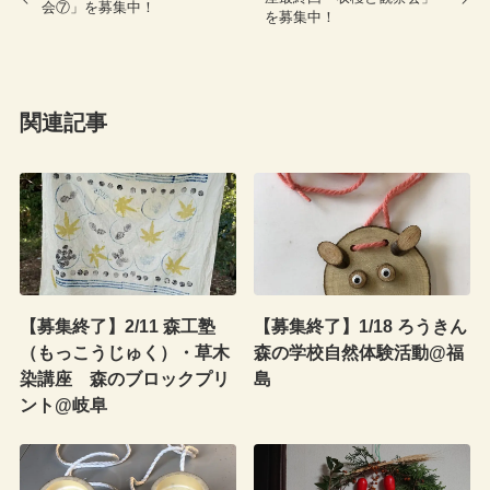
会⑦」を募集中！
を募集中！
関連記事
【募集終了】2/11 森工塾
【募集終了】1/18 ろうきん
（もっこうじゅく）・草木
森の学校自然体験活動@福
染講座 森のブロックプリ
島
ント@岐阜