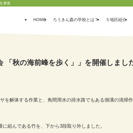
生事業
HOME
ろうきん森の学校とは？
５地区紹介
会 「秋の海前峰を歩く」」を開催しまし
サを解体する作業と、角間用水の排水路でもある側溝の清掃作
横に組んである竹を、下から3段取り外しました。