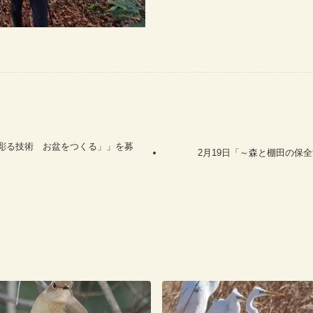
 彫る技術 お盆をつくる」」を募
2月19日「～森と棚田の保