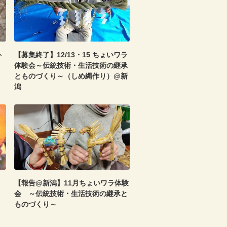
ト
【募集終了】12/13・15 ちょいワラ
体験会～伝統技術・生活技術の継承
とものづくり～（しめ縄作り）@新
潟
【報告@新潟】11月ちょいワラ体験
会 ～伝統技術・生活技術の継承と
ものづくり～