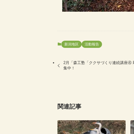
新潟地区
活動報告
2月「森工塾「ククサづくり連続講座④
集中！
関連記事