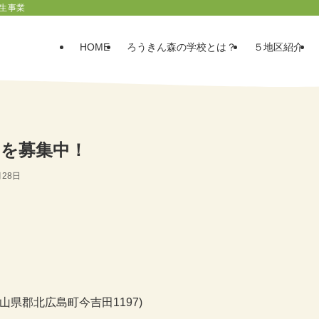
生事業
HOME
ろうきん森の学校とは？
５地区紹介
」を募集中！
月28日
山県郡北広島町今吉田1197)