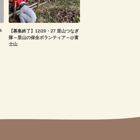
学
【募集終了】12/20・27 里山つなぎ
隊～里山の保全ボランティア～@富
士山