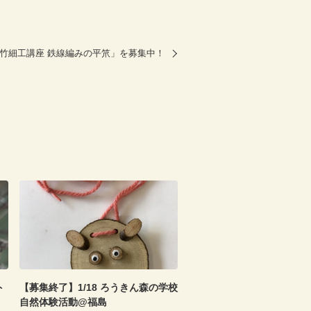
る竹細工講座 鉄線編みの平笊」を募集中！
ト
【募集終了】1/18 ろうきん森の学校
自然体験活動@福島