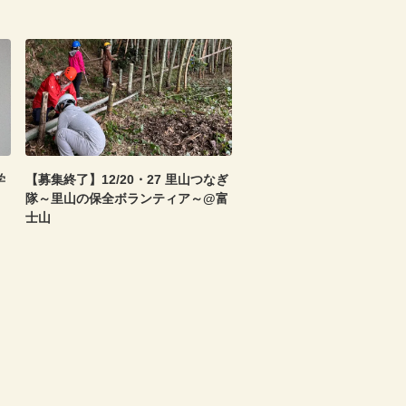
学
【募集終了】12/20・27 里山つなぎ
隊～里山の保全ボランティア～@富
士山