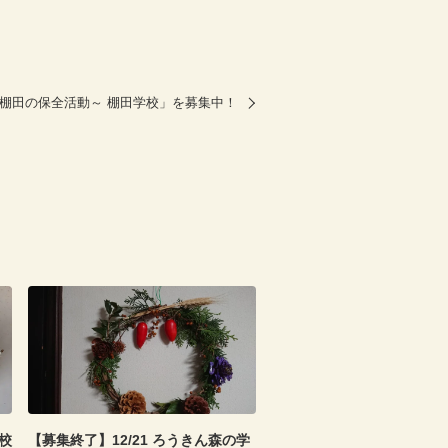
と棚田の保全活動～ 棚田学校」を募集中！
校
【募集終了】12/21 ろうきん森の学