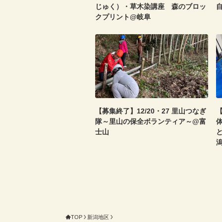
じゅく）・草木染講座 森のブロッ
クプリント@岐阜
【募集終了】12/20・27 里山つなぎ
【
隊～里山の保全ボランティア～@富
士山
TOP
新潟地区