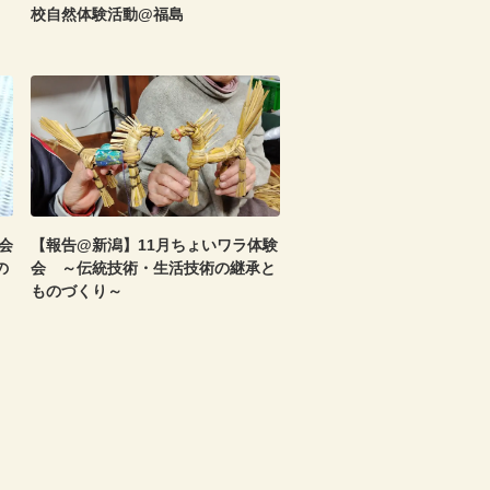
校自然体験活動@福島
会
【報告@新潟】11月ちょいワラ体験
の
会 ～伝統技術・生活技術の継承と
ものづくり～