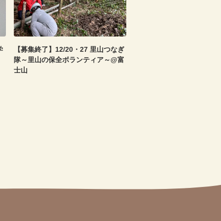
学
【募集終了】12/20・27 里山つなぎ
隊～里山の保全ボランティア～@富
士山