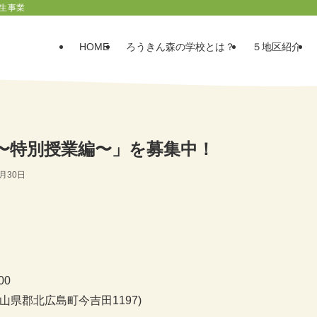
生事業
HOME
ろうきん森の学校とは？
５地区紹介
こ〜特別授業編〜」を募集中！
0月30日
00
山県郡北広島町今吉田1197)