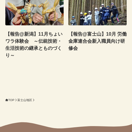
【報告@新潟】11月ちょい
【報告@富士山】10月 労働
ワラ体験会 ～伝統技術・
金庫連合会新入職員向け研
生活技術の継承とものづく
修会
り～
TOP
富士山地区