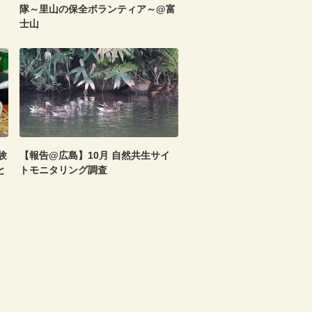
隊～里山の保全ボランティア～@富
士山
験
【報告@広島】10月 自然共生サイ
と
トモニタリング調査