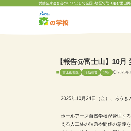
労働金庫連合会のCSRとして全国5地区で取り組む里山再
【報告@富士山】10月
2025年
富士山地区
活動報告
10月
2025年10月24日（金）、ろ
ホールアース自然学校が管理する
える人工林の課題や間伐の意義を