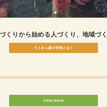
づくりから始める
人づくり、地域づ
ろうきん森の学校とは？
view more