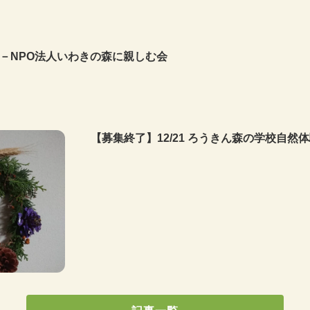
－
NPO法人いわきの森に親しむ会
【募集終了】12/21 ろうきん森の学校自然