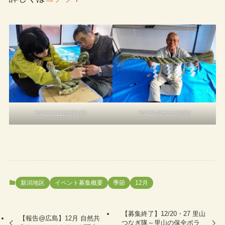
241212111623180
241214131753097
新潟地区
イベント募集概要
季節
12月
【募集終了】12/20・27 里山
【報告@広島】12月 自然共
つなぎ隊～里山の保全ボラ