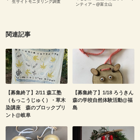
生サイトモニタリング調査
ンティア～@富士山
関連記事
【募集終了】2/11 森工塾
【募集終了】1/18 ろうきん
（もっこうじゅく）・草木
森の学校自然体験活動@福
染講座 森のブロックプリ
島
ント@岐阜