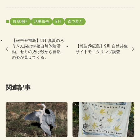
岐阜地区
活動報告
8月
森で遊ぶ
【報告＠福島】8月 真夏のろ
うきん森の学校自然体験活
【報告@広島】9月 自然共生
動。セミの抜け殻から自然
サイトモニタリング調査
の姿が見えてくる。
関連記事