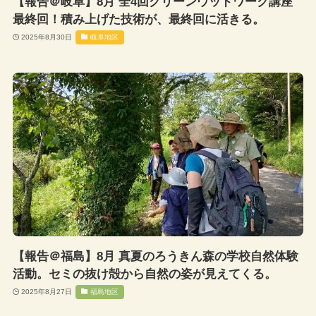
【報告＠岐阜】8月 全4回グリーンウッドワーク講座
最終回！積み上げた技術が、最終回に活きる。
2025年8月30日
岐阜地区
【報告＠福島】8月 真夏のろうきん森の学校自然体験
活動。セミの抜け殻から自然の姿が見えてくる。
2025年8月27日
福島地区