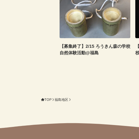
【募集終了】2/15 ろうきん森の学校
【
自然体験活動@福島
TOP
福島地区